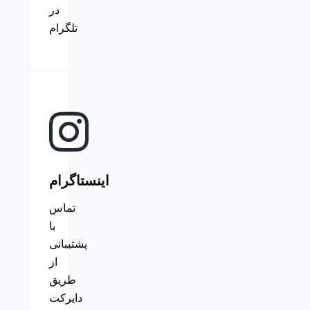
در
تلگرام
اینستاگرام
تماس
با
پشتیبانی
از
طریق
دایرکت